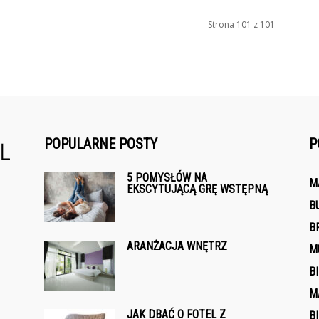
Strona 101 z 101
POPULARNE POSTY
P
5 POMYSŁÓW NA
M
EKSCYTUJĄCĄ GRĘ WSTĘPNĄ
B
B
ARANŻACJA WNĘTRZ
M
B
M
JAK DBAĆ O FOTEL Z
B