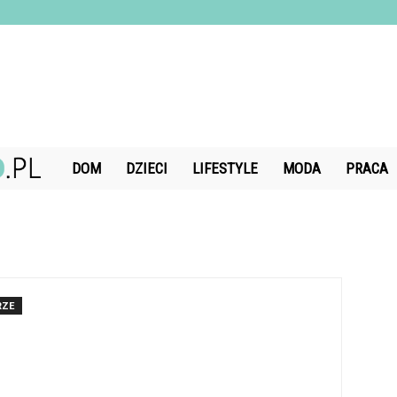
DiamondChand.pl
DOM
DZIECI
LIFESTYLE
MODA
PRACA
RZE