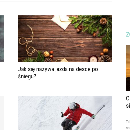
Z
Jak się nazywa jazda na desce po
śniegu?
C
s
Ta
sp