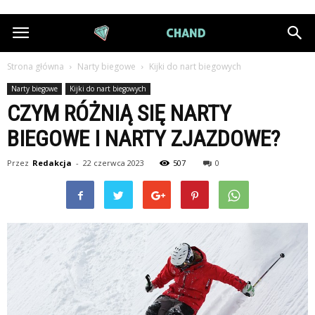
DiamondChand.pl
Strona główna
Narty biegowe
Kijki do nart biegowych
Narty biegowe
Kijki do nart biegowych
CZYM RÓŻNIĄ SIĘ NARTY
BIEGOWE I NARTY ZJAZDOWE?
Przez
Redakcja
-
22 czerwca 2023
507
0