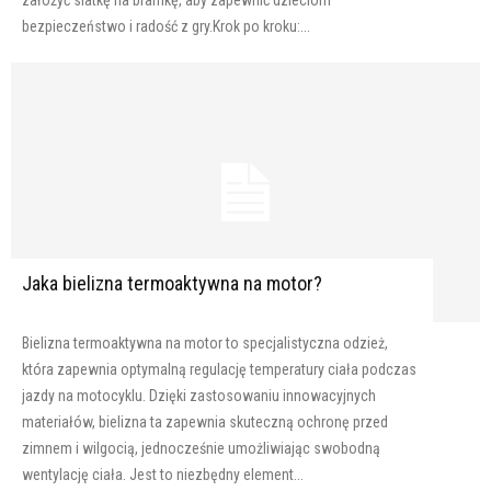
założyć siatkę na bramkę, aby zapewnić dzieciom
bezpieczeństwo i radość z gry.Krok po kroku:...
Jaka bielizna termoaktywna na motor?
Bielizna termoaktywna na motor to specjalistyczna odzież,
która zapewnia optymalną regulację temperatury ciała podczas
jazdy na motocyklu. Dzięki zastosowaniu innowacyjnych
materiałów, bielizna ta zapewnia skuteczną ochronę przed
zimnem i wilgocią, jednocześnie umożliwiając swobodną
wentylację ciała. Jest to niezbędny element...