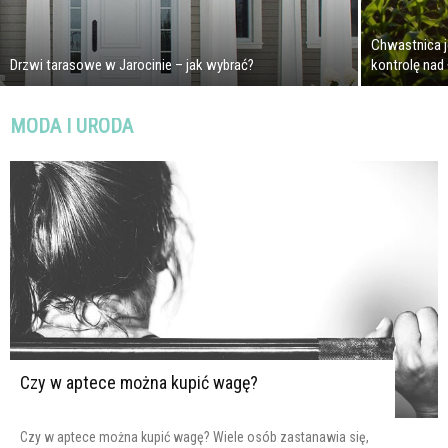
Chwastnica j
Drzwi tarasowe w Jarocinie – jak wybrać?
kontrolę nad
MODA I URODA
Czy w aptece można kupić wagę?
Czy w aptece można kupić wagę? Wiele osób zastanawia się,