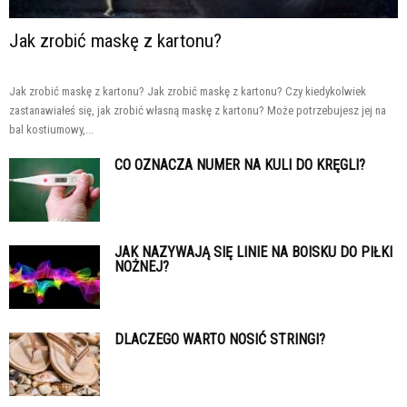
Jak zrobić maskę z kartonu?
Jak zrobić maskę z kartonu? Jak zrobić maskę z kartonu? Czy kiedykolwiek
zastanawiałeś się, jak zrobić własną maskę z kartonu? Może potrzebujesz jej na
bal kostiumowy,...
CO OZNACZA NUMER NA KULI DO KRĘGLI?
JAK NAZYWAJĄ SIĘ LINIE NA BOISKU DO PIŁKI
NOŻNEJ?
DLACZEGO WARTO NOSIĆ STRINGI?