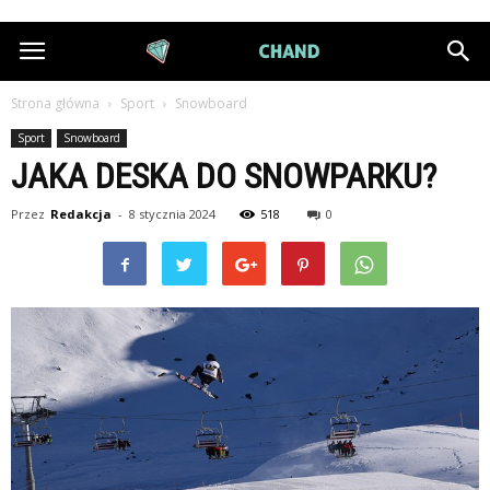
DiamondChand.pl
Strona główna
Sport
Snowboard
Sport
Snowboard
JAKA DESKA DO SNOWPARKU?
Przez
Redakcja
-
8 stycznia 2024
518
0