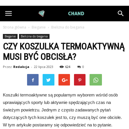
DiamondChand.pl
Strona główna
Bieganie
Bielizna do biegania
Bieganie
Bielizna do biegania
CZY KOSZULKA TERMOAKTYWNĄ
MUSI BYĆ OBCISŁA?
Przez
Redakcja
-
22 lipca 2023
624
0
Koszulki termoaktywne są popularnym wyborem wśród osób
uprawiających sporty lub aktywnie spędzających czas na
świeżym powietrzu. Jednym z często zadawanych pytań
dotyczących tych koszulek jest to, czy muszą być one obcisłe.
W tym artykule postaramy się odpowiedzieć na to pytanie.