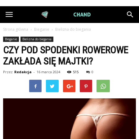
DiamondChand.pl
Strona główna
Bieganie
Bielizna do biegania
Bieganie
Bielizna do biegania
CZY POD SPODENKI ROWEROWE
ZAKŁADA SIĘ MAJTKI?
Przez
Redakcja
-
16 marca 2024
515
0