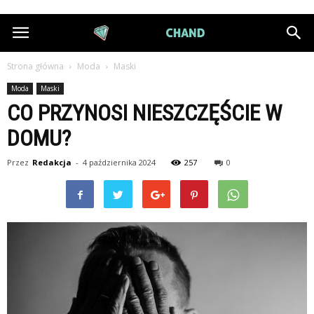
DiamondChand.pl
Strona główna
Moda
Maski
Moda
Maski
CO PRZYNOSI NIESZCZĘŚCIE W
DOMU?
Przez
Redakcja
-
4 października 2024
257
0