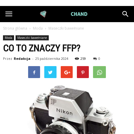
DiamondChand.pl
Strona główna
Moda
Maseczki bawełniane
Moda
Maseczki bawełniane
CO TO ZNACZY FFP?
Przez
Redakcja
-
25 października 2024
259
0