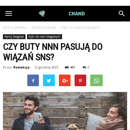
DiamondChand.pl
Strona główna
Narty biegowe
Kijki do nart biegowych
Narty biegowe
Kijki do nart biegowych
CZY BUTY NNN PASUJĄ DO
WIĄZAŃ SNS?
Przez
Redakcja
-
12 grudnia 2023
481
0