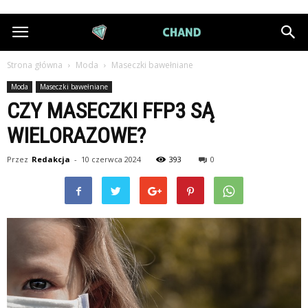
DiamondChand.pl
Strona główna
Moda
Maseczki bawełniane
Moda
Maseczki bawełniane
CZY MASECZKI FFP3 SĄ
WIELORAZOWE?
Przez
Redakcja
-
10 czerwca 2024
393
0