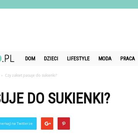
DiamondChand.pl
DOM
DZIECI
LIFESTYLE
MODA
PRACA
Czy żakiet pasuje do sukienki?
SUJE DO SUKIENKI?
ierkaj) na Twitterze