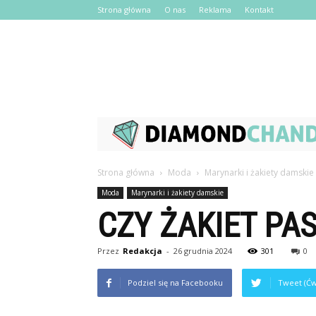
Strona główna
O nas
Reklama
Kontakt
Strona główna
Moda
Marynarki i żakiety damskie
Moda
Marynarki i żakiety damskie
CZY ŻAKIET PA
Przez
Redakcja
-
26 grudnia 2024
301
0
Podziel się na Facebooku
Tweet (Ćw