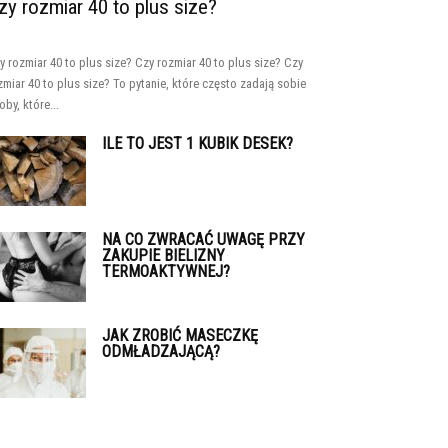
zy rozmiar 40 to plus size?
y rozmiar 40 to plus size? Czy rozmiar 40 to plus size? Czy
zmiar 40 to plus size? To pytanie, które często zadają sobie
oby, które...
ILE TO JEST 1 KUBIK DESEK?
NA CO ZWRACAĆ UWAGĘ PRZY
ZAKUPIE BIELIZNY
TERMOAKTYWNEJ?
JAK ZROBIĆ MASECZKĘ
ODMŁADZAJĄCĄ?