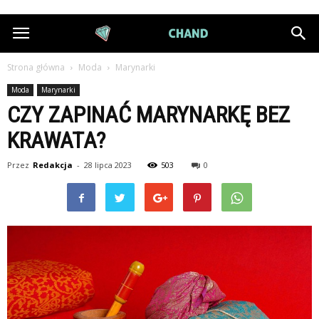
DiamondChand.pl
Strona główna
Moda
Marynarki
Moda
Marynarki
CZY ZAPINAĆ MARYNARKĘ BEZ
KRAWATA?
Przez
Redakcja
-
28 lipca 2023
503
0