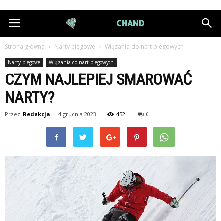
DiamondChand.pl
Strona główna
Narty biegowe
Wiązania do nart biegowych
Narty biegowe
Wiązania do nart biegowych
CZYM NAJLEPIEJ SMAROWAĆ
NARTY?
Przez
Redakcja
-
4 grudnia 2023
452
0