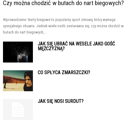
Czy można chodzić w butach do nart biegowych?
Wprowadzenie: Narty biegowe to popularny sport zimowy, który wymaga
specjalnego obuwia. Jednak wiele osób zastanawia się, czy można chodzić w
butach do nart biegowych,...
JAK SIĘ UBRAĆ NA WESELE JAKO GOŚĆ
MĘŻCZYZNĄ?
CO SPŁYCA ZMARSZCZKI?
JAK SIĘ NOSI SURDUT?