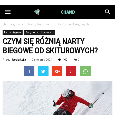
DiamondChand.pl
Strona główna
Narty biegowe
Buty do nart biegowych
Narty biegowe
Buty do nart biegowych
CZYM SIĘ RÓŻNIĄ NARTY
BIEGOWE OD SKITUROWYCH?
Przez
Redakcja
-
10 stycznia 2024
460
0