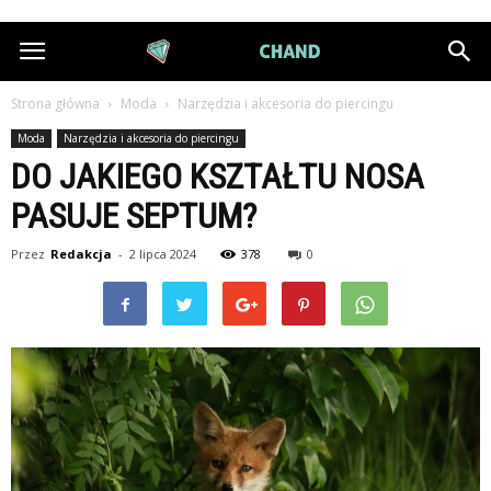
DiamondChand.pl
Strona główna
Moda
Narzędzia i akcesoria do piercingu
Moda
Narzędzia i akcesoria do piercingu
DO JAKIEGO KSZTAŁTU NOSA
PASUJE SEPTUM?
Przez
Redakcja
-
2 lipca 2024
378
0