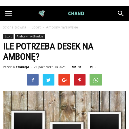
DiamondChand.pl
Strona główna
Sport
Ambony myśliwskie
Sport
Ambony myśliwskie
ILE POTRZEBA DESEK NA
AMBONĘ?
Przez
Redakcja
-
21 października 2023
501
0