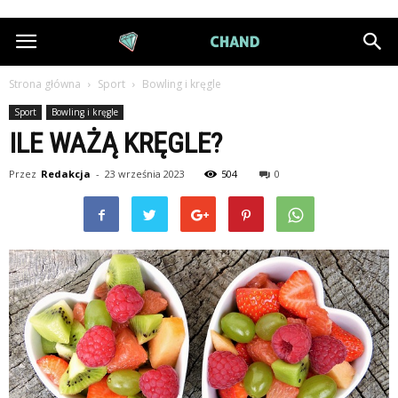
DiamondChand.pl
Strona główna
Sport
Bowling i kręgle
Sport
Bowling i kręgle
ILE WAŻĄ KRĘGLE?
Przez
Redakcja
-
23 września 2023
504
0