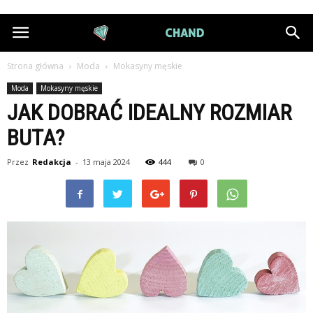
DiamondChand.pl
Strona główna
Moda
Mokasyny męskie
Moda
Mokasyny męskie
JAK DOBRAĆ IDEALNY ROZMIAR
BUTA?
Przez
Redakcja
-
13 maja 2024
444
0