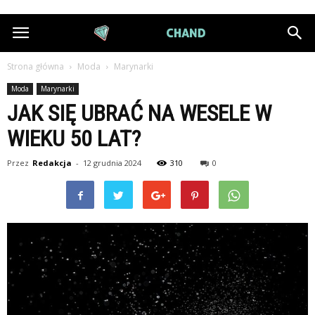
DiamondChand.pl
Strona główna
Moda
Marynarki
Moda
Marynarki
JAK SIĘ UBRAĆ NA WESELE W
WIEKU 50 LAT?
Przez
Redakcja
-
12 grudnia 2024
310
0