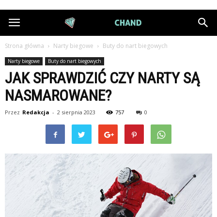
DiamondChand.pl
Strona główna
Narty biegowe
Buty do nart biegowych
Narty biegowe
Buty do nart biegowych
JAK SPRAWDZIĆ CZY NARTY SĄ
NASMAROWANE?
Przez
Redakcja
-
2 sierpnia 2023
757
0