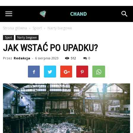
DiamondChand.pl
Strona główna
Sport
Narty biegowe
Sport
Narty biegowe
JAK WSTAĆ PO UPADKU?
Przez
Redakcja
-
6 sierpnia 2023
512
0