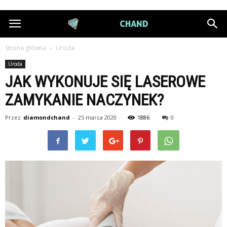
DiamondChand.pl
Strona główna
Uroda
Uroda
JAK WYKONUJE SIĘ LASEROWE
ZAMYKANIE NACZYNEK?
Przez
diamondchand
-
25 marca 2020
1886
0