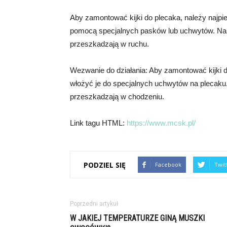
Aby zamontować kijki do plecaka, należy najpie
pomocą specjalnych pasków lub uchwytów. Należ
przeszkadzają w ruchu.
Wezwanie do działania: Aby zamontować kijki do
włożyć je do specjalnych uchwytów na plecaku.
przeszkadzają w chodzeniu.
Link tagu HTML:
https://www.mcsk.pl/
PODZIEL SIĘ
Facebook
Twit
Poprzedni artykuł
W JAKIEJ TEMPERATURZE GINĄ MUSZKI