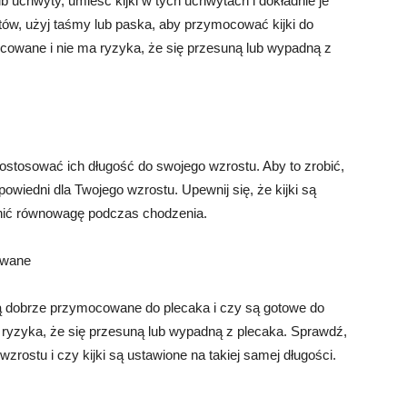
ub uchwyty, umieść kijki w tych uchwytach i dokładnie je
ytów, użyj taśmy lub paska, aby przymocować kijki do
mocowane i nie ma ryzyka, że się przesuną lub wypadną z
ostosować ich długość do swojego wzrostu. Aby to zrobić,
powiedni dla Twojego wzrostu. Upewnij się, że kijki są
wnić równowagę podczas chodzenia.
owane
są dobrze przymocowane do plecaka i czy są gotowe do
 ma ryzyka, że się przesuną lub wypadną z plecaka. Sprawdź,
wzrostu i czy kijki są ustawione na takiej samej długości.