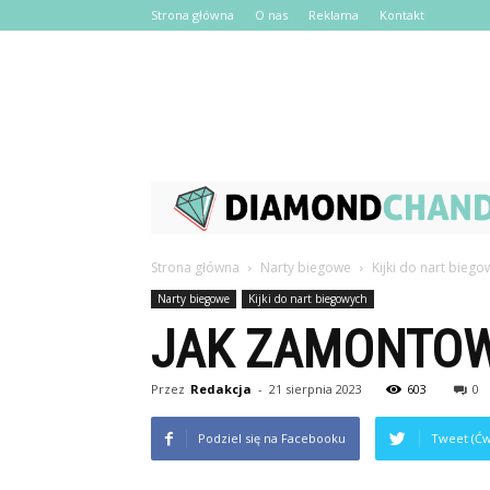
Strona główna
O nas
Reklama
Kontakt
Strona główna
Narty biegowe
Kijki do nart bieg
Narty biegowe
Kijki do nart biegowych
JAK ZAMONTOW
Przez
Redakcja
-
21 sierpnia 2023
603
0
Podziel się na Facebooku
Tweet (Ćw