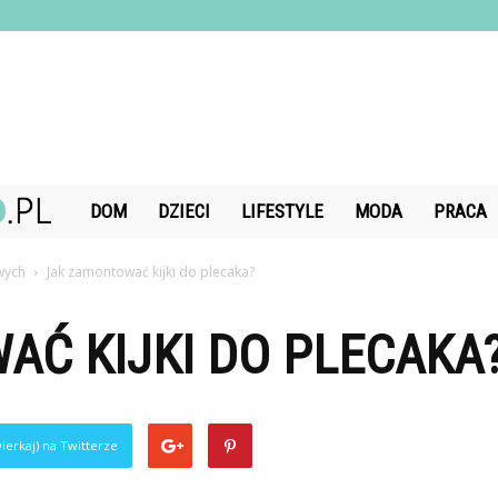
DiamondChand.pl
DOM
DZIECI
LIFESTYLE
MODA
PRACA
owych
Jak zamontować kijki do plecaka?
AĆ KIJKI DO PLECAKA
ierkaj) na Twitterze