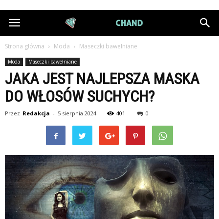
DiamondChand.pl
Strona główna
Moda
Maseczki bawełniane
Moda
Maseczki bawełniane
JAKA JEST NAJLEPSZA MASKA
DO WŁOSÓW SUCHYCH?
Przez
Redakcja
-
5 sierpnia 2024
401
0