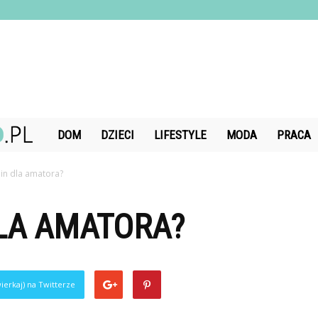
DiamondChand.pl
DOM
DZIECI
LIFESTYLE
MODA
PRACA
min dla amatora?
LA AMATORA?
ierkaj) na Twitterze