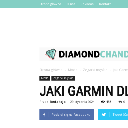
Strona główna
O nas
Reklama
Kontakt
Strona główna
Moda
Zegarki męskie
Jaki Gar
Moda
Zegarki męskie
JAKI GARMIN D
Przez
Redakcja
-
29 stycznia 2024
433
0
Podziel się na Facebooku
Tweet (Ćw