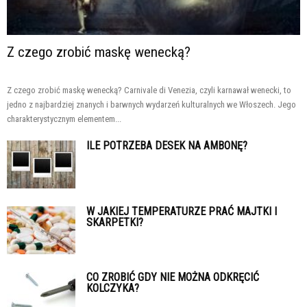
Z czego zrobić maskę wenecką?
Z czego zrobić maskę wenecką? Carnivale di Venezia, czyli karnawał wenecki, to
jedno z najbardziej znanych i barwnych wydarzeń kulturalnych we Włoszech. Jego
charakterystycznym elementem...
ILE POTRZEBA DESEK NA AMBONĘ?
W JAKIEJ TEMPERATURZE PRAĆ MAJTKI I
SKARPETKI?
CO ZROBIĆ GDY NIE MOŻNA ODKRĘCIĆ
KOLCZYKA?