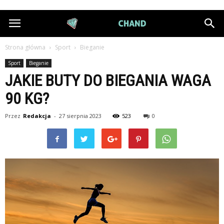
DiamondChand.pl
Strona główna
Sport
Bieganie
Sport
Bieganie
JAKIE BUTY DO BIEGANIA WAGA
90 KG?
Przez
Redakcja
-
27 sierpnia 2023
523
0