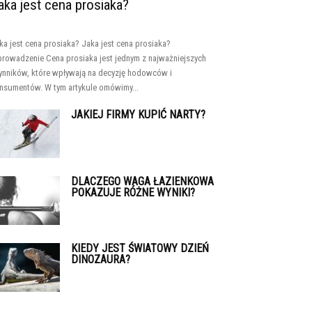
aka jest cena prosiaka?
ka jest cena prosiaka? Jaka jest cena prosiaka?
rowadzenie Cena prosiaka jest jednym z najważniejszych
ynników, które wpływają na decyzję hodowców i
nsumentów. W tym artykule omówimy...
JAKIEJ FIRMY KUPIĆ NARTY?
DLACZEGO WAGA ŁAZIENKOWA
POKAZUJE RÓŻNE WYNIKI?
KIEDY JEST ŚWIATOWY DZIEŃ
DINOZAURA?