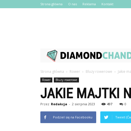
Strona główna
O nas
Reklama
Kontakt
Strona główna
Rower
Bluzy rowerowe
Jakie ma
Rower
Bluzy rowerowe
JAKIE MAJTKI 
Przez
Redakcja
-
2 sierpnia 2023
497
0
Podziel się na Facebooku
Tweet (Ćw