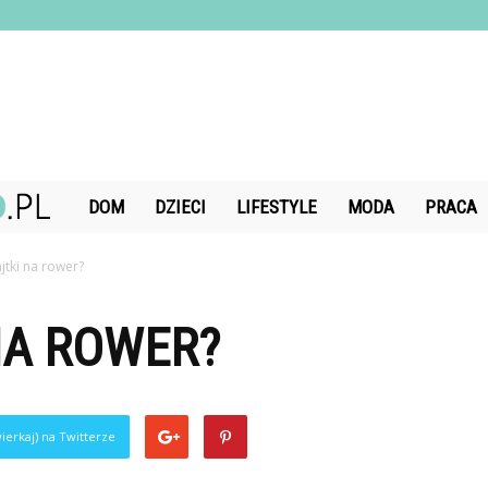
DiamondChand.pl
DOM
DZIECI
LIFESTYLE
MODA
PRACA
jtki na rower?
NA ROWER?
ierkaj) na Twitterze