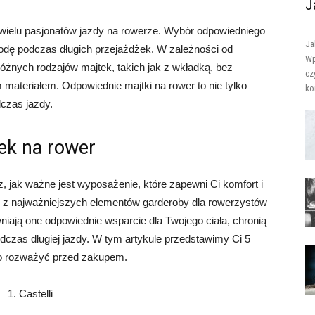
J
je wielu pasjonatów jazdy na rowerze. Wybór odpowiedniego
Ja
odę podczas długich przejażdżek. W zależności od
Wp
różnych rodzajów majtek, takich jak z wkładką, bez
cz
materiałem. Odpowiednie majtki na rower to nie tylko
ko
dczas jazdy.
ek na rower
z, jak ważne jest wyposażenie, które zapewni Ci komfort i
 z najważniejszych elementów garderoby dla rowerzystów
iają one odpowiednie wsparcie dla Twojego ciała, chronią
dczas długiej jazdy. W tym artykule przedstawimy Ci 5
to rozważyć przed zakupem.
1. Castelli