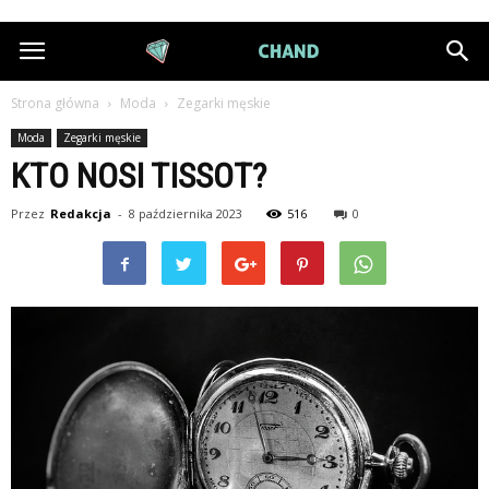
DiamondChand.pl
Strona główna
Moda
Zegarki męskie
Moda
Zegarki męskie
KTO NOSI TISSOT?
Przez
Redakcja
-
8 października 2023
516
0