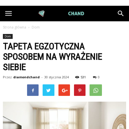
DiamondChand.pl
Strona główna
Dom
Dom
TAPETA EGZOTYCZNA
SPOSOBEM NA WYRAŻENIE
SIEBIE
Przez
diamondchand
-
30 stycznia 2024
531
0