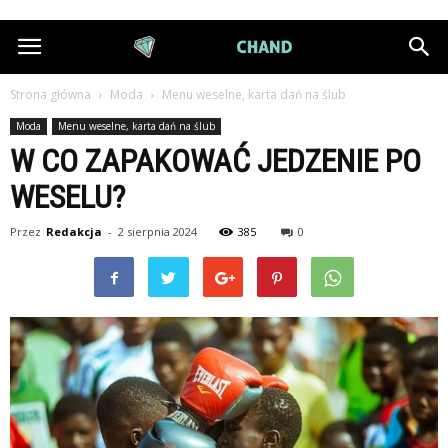
DiamondChand.pl
Strona główna
Moda
Menu weselne, karta dań na ślub
Moda
Menu weselne, karta dań na ślub
W CO ZAPAKOWAĆ JEDZENIE PO
WESELU?
Przez
Redakcja
-
2 sierpnia 2024
385
0