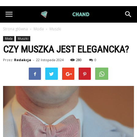
DiamondChand.pl
Strona główna
Moda
Muszki
Moda
Muszki
CZY MUSZKA JEST ELEGANCKA?
Przez
Redakcja
-
22 listopada 2024
280
0