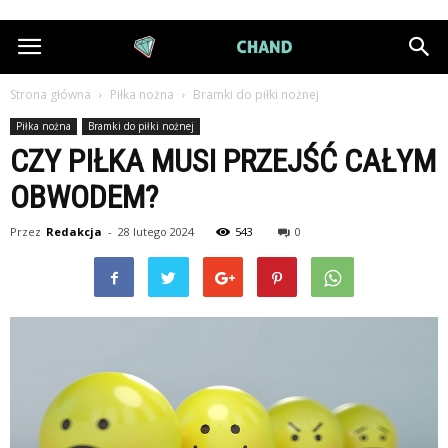
DiamondChand.pl
Strona główna
Piłka nożna
Bramki do piłki nożnej
Piłka nożna
Bramki do piłki nożnej
CZY PIŁKA MUSI PRZEJŚĆ CAŁYM
OBWODEM?
Przez
Redakcja
-
28 lutego 2024
543
0