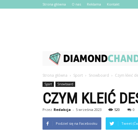
Strona główna
O nas
Reklama
Kontakt
Strona główna
Sport
Snowboard
Czym kleić 
Sport
Snowboard
CZYM KLEIĆ D
Przez
Redakcja
-
5 września 2023
520
0
Podziel się na Facebooku
Tweet (Ćw