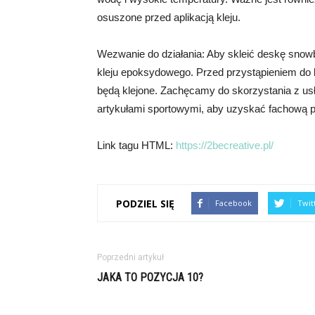
osuszone przed aplikacją kleju.
Wezwanie do działania: Aby skleić deskę snowb
kleju epoksydowego. Przed przystąpieniem do k
będą klejone. Zachęcamy do skorzystania z us
artykułami sportowymi, aby uzyskać fachową p
Link tagu HTML:
https://2becreative.pl/
PODZIEL SIĘ
Facebook
Twit
Poprzedni artykuł
JAKA TO POZYCJA 10?