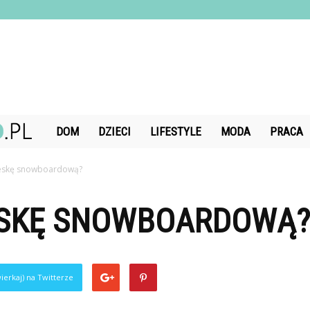
DiamondChand.pl
DOM
DZIECI
LIFESTYLE
MODA
PRACA
deskę snowboardową?
ESKĘ SNOWBOARDOWĄ?
ierkaj) na Twitterze