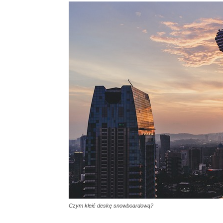
Czym kleić deskę snowboardową?