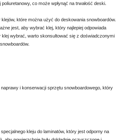
ej poliuretanowy, co może wpłynąć na trwałość deski.
w klejów, które można użyć do deskowania snowboardów.
żne jest, aby wybrać klej, który najlepiej odpowiada
ry klej wybrać, warto skonsultować się z doświadczonymi
y snowboardów.
o naprawy i konserwacji sprzętu snowboardowego, który
specjalnego kleju do laminatów, który jest odporny na
ż, aby powierzchnie były dokładnie oczyszczone i