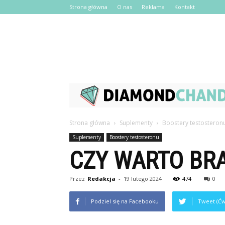
Strona główna
O nas
Reklama
Kontakt
Strona główna
Suplementy
Boostery testosteron
Suplementy
Boostery testosteronu
CZY WARTO BRA
Przez
Redakcja
-
19 lutego 2024
474
0
Podziel się na Facebooku
Tweet (Ćw