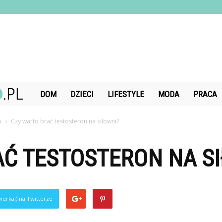
DiamondChand.pl
DOM
DZIECI
LIFESTYLE
MODA
PRACA
u
Czy warto brać testosteron na siłowni?
Ć TESTOSTERON NA S
ierkaj) na Twitterze