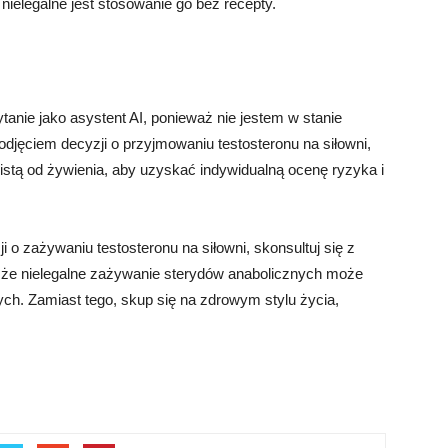
ielegalne jest stosowanie go bez recepty.
ytanie jako asystent AI, ponieważ nie jestem w stanie
djęciem decyzji o przyjmowaniu testosteronu na siłowni,
istą od żywienia, aby uzyskać indywidualną ocenę ryzyka i
 o zażywaniu testosteronu na siłowni, skonsultuj się z
j, że nielegalne zażywanie sterydów anabolicznych może
h. Zamiast tego, skup się na zdrowym stylu życia,