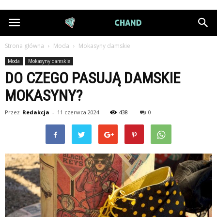
DiamondChand.pl
Strona główna
Moda
Mokasyny damskie
Moda
Mokasyny damskie
DO CZEGO PASUJĄ DAMSKIE
MOKASYNY?
Przez
Redakcja
-
11 czerwca 2024
438
0