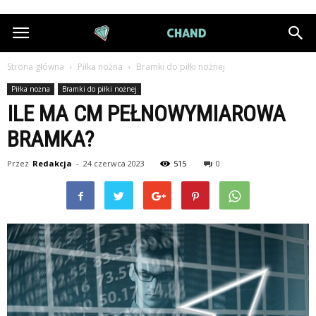
DiamondChand.pl
Strona główna
Piłka nożna
Bramki do piłki nożnej
Piłka nożna
Bramki do piłki nożnej
ILE MA CM PEŁNOWYMIAROWA
BRAMKA?
Przez
Redakcja
-
24 czerwca 2023
515
0