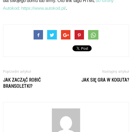
dla swojego domu lub firmy. Oto link tagu HTML
do strony
Autokod:
https://www.autokod.pl/
.
Poprzedni artykuł
Następny artykuł
JAK ZACZĄĆ ROBIĆ
JAK SIĘ GRA W KOGUTA?
BRANSOLETKI?