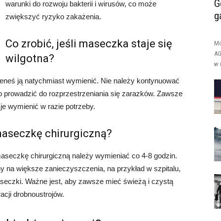
G
warunki do rozwoju bakterii i wirusów, co może
g
zwiększyć ryzyko zakażenia.
Co zrobić, jeśli maseczka staje się
Mo
AG
wilgotna?
w 
nieneś ją natychmiast wymienić. Nie należy kontynuować
o prowadzić do rozprzestrzeniania się zarazków. Zawsze
je wymienić w razie potrzeby.
maseczkę chirurgiczną?
aseczkę chirurgiczną należy wymieniać co 4-8 godzin.
ny na większe zanieczyszczenia, na przykład w szpitalu,
eczki. Ważne jest, aby zawsze mieć świeżą i czystą
acji drobnoustrojów.