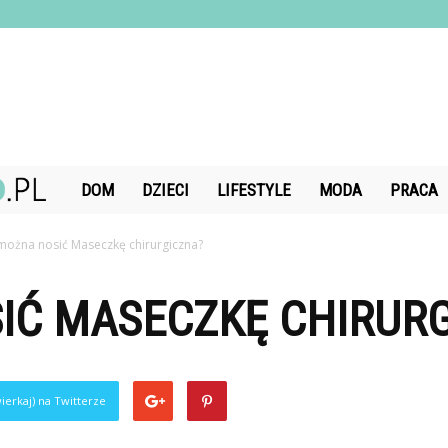
DiamondChand.pl
DOM
DZIECI
LIFESTYLE
MODA
PRACA
 można nosić Maseczkę chirurgiczna?
IĆ MASECZKĘ CHIRUR
ierkaj) na Twitterze