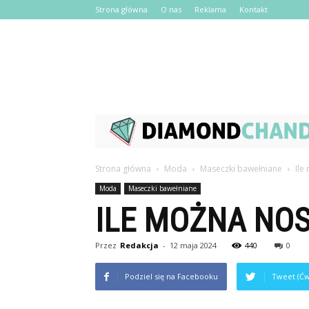
Strona główna
O nas
Reklama
Kontakt
Strona główna
Moda
Maseczki bawełniane
Ile
Moda
Maseczki bawełniane
ILE MOŻNA NOS
Przez
Redakcja
-
12 maja 2024
440
0
Podziel się na Facebooku
Tweet (Ćw