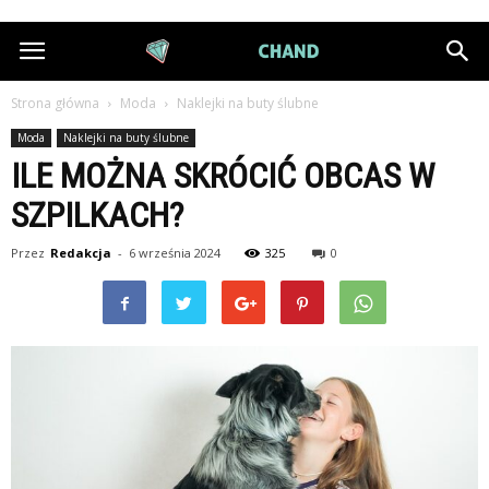
DiamondChand.pl
Strona główna
Moda
Naklejki na buty ślubne
Moda
Naklejki na buty ślubne
ILE MOŻNA SKRÓCIĆ OBCAS W
SZPILKACH?
Przez
Redakcja
-
6 września 2024
325
0