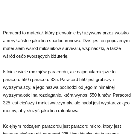
Paracord to materiał, który pierwotnie był używany przez wojsko
amerykańskie jako lina spadochronowa. Dziś jest on popularnym
materiałem wśród miłośników survivalu, wspinaczki, a także
wśród osób tworzących biżuterię.
Istnieje wiele rodzajów paracordu, ale najpopularniejsze to
paracord 550 i paracord 325. Paracord 550 jest grubszy i
wytrzymalszy, a jego nazwa pochodzi od jego minimalnej
wytrzymałości na rozciąganie, która wynosi 550 funtów. Paracord
325 jest cieńszy i mniej wytrzymały, ale nadal jest wystarczająco
mocny, aby służyć jako lina ratunkowa.
Kolejnym rodzajem paracordu jest paracord micro, który jest
jeszcze cieńszy niż paracord 325 i jest idealny do tworzenia