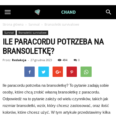
DiamondChand.pl
Strona główna
Survival
Bransoletki survivalowe
Survival
Bransoletki survivalowe
ILE PARACORDU POTRZEBA NA
BRANSOLETKĘ?
Przez
Redakcja
-
27 grudnia 2023
494
0
Ile paracordu potrzeba na bransoletkę? To pytanie zadają sobie
osoby, które chcą zrobić własną bransoletkę z paracordu.
Odpowiedź na to pytanie zależy od wielu czynników, takich jak
rozmiar bransoletki, wzór, który chcesz zastosować, oraz ilość
kolorów, które chcesz użyć. W tym artykule przedstawimy kilka