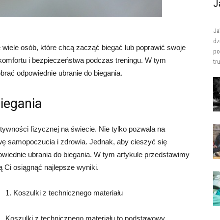
J
Ja
dz
e wiele osób, które chcą zacząć biegać lub poprawić swoje
po
 komfortu i bezpieczeństwa podczas treningu. W tym
tr
brać odpowiednie ubranie do biegania.
iegania
tywności fizycznej na świecie. Nie tylko pozwala na
awę samopoczucia i zdrowia. Jednak, aby cieszyć się
owiednie ubrania do biegania. W tym artykule przedstawimy
 Ci osiągnąć najlepsze wyniki.
1. Koszulki z technicznego materiału
Koszulki z technicznego materiału to podstawowy