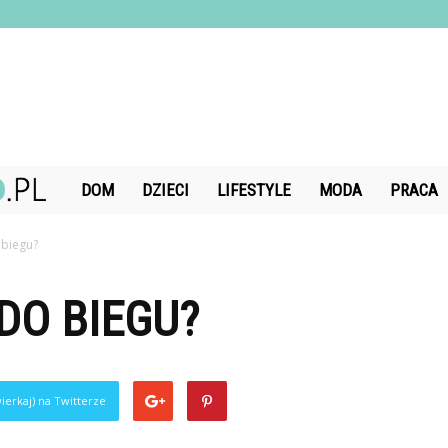
DiamondChand.pl
DOM
DZIECI
LIFESTYLE
MODA
PRACA
 biegu?
DO BIEGU?
ierkaj) na Twitterze