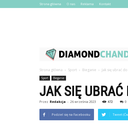
Strona główna
O nas
Reklama
Kontakt
Strona główna
Sport
Bieganie
Jak się ubrać do
Sport
Bieganie
JAK SIĘ UBRAĆ 
Przez
Redakcja
-
26 września 2023
472
0
Podziel się na Facebooku
Tweet (Ćw