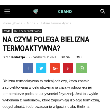
DiamondChand.pl
Strona główna
Moda
Bielizna termoaktywna
Moda
Bielizna termoaktywna
NA CZYM POLEGA BIELIZNA
TERMOAKTYWNA?
Przez
Redakcja
-
26 października 2023
502
0
Bielizna termoaktywna to rodzaj odzieży, która została
zaprojektowana w celu utrzymania ciała w odpowiedniej
temperaturze podczas aktywności fizycznej. Jest to zwykle
wykonana z materiałów, które zapewniają izolację termiczną,
oddychalność i odprowadzanie wilgoci z ciała. Bielizna