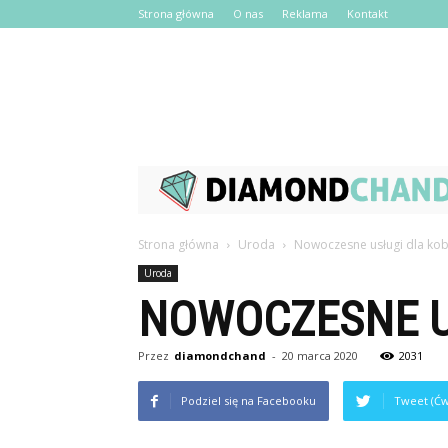
Strona główna
O nas
Reklama
Kontakt
Strona główna
Uroda
Nowoczesne usługi dla kob
Uroda
NOWOCZESNE US
Przez
diamondchand
-
20 marca 2020
2031
Podziel się na Facebooku
Tweet (Ćw