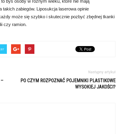
 to byś osoby w różnym wieku, które nie mają
akich zabiegów. Liposukcja laserowa opinie
 każdy może się szybko i skutecznie pozbyć zbędnej tkanki
ii czy ramion.
ter
Następny artykuł
 –
PO CZYM ROZPOZNAĆ POJEMNIKI PLASTIKOWE
WYSOKIEJ JAKOŚCI?