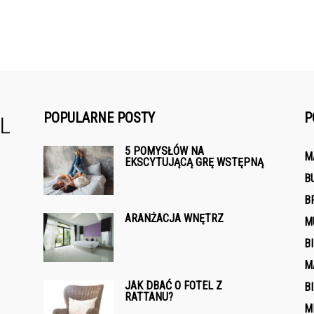
POPULARNE POSTY
P
5 POMYSŁÓW NA
M
EKSCYTUJĄCĄ GRĘ WSTĘPNĄ
B
B
ARANŻACJA WNĘTRZ
M
B
M
JAK DBAĆ O FOTEL Z
B
RATTANU?
M