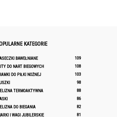
OPULARNE KATEGORIE
109
ASECZKI BAWEŁNIANE
108
UTY DO NART BIEGOWYCH
103
RAMKI DO PIŁKI NOŻNEJ
98
USZKI
88
IELIZNA TERMOAKTYWNA
86
ASKI
82
IELIZNA DO BIEGANIA
81
IARKI I WAGI JUBILERSKIE