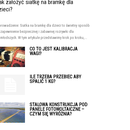
ak założyć siatkę na bramkę dla
zieci?
rowadzenie: Siatka na bramkę dla dzieci to świetny sposób
 zapewnienie bezpiecznej i zabawnej rozrywki dla
jmłodszych. W tym artykule przedstawimy krok po kroku,...
CO TO JEST KALIBRACJA
WAGI?
ILE TRZEBA PRZEBIEC ABY
SPALIĆ 1 KG?
STALOWA KONSTRUKCJA POD
PANELE FOTOWOLTAICZNE –
CZYM SIĘ WYRÓŻNIA?