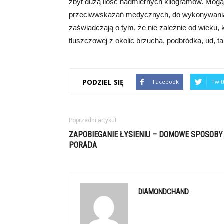
zbyt dużą ilość nadmiernych kilogramów. Mogą
przeciwwskazań medycznych, do wykonywania t
zaświadczają o tym, że nie zależnie od wieku,
tłuszczowej z okolic brzucha, podbródka, ud, tal
PODZIEL SIĘ
Facebook
Twit
Poprzedni artykuł
ZAPOBIEGANIE ŁYSIENIU – DOMOWE SPOSOBY
PORADA
DIAMONDCHAND