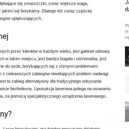
J
głębiające się zmarszczki, coraz większa waga,
d
z jakimi się borykamy. Dlatego też coraz częściej
iegów upiększających.
Wp
na
nej
na
nych przez klientów w każdym wieku, jest gabinet odnowy
ch w takim miejscu, jest bardzo bogata i różnorodna, jest
ane do osób, borykających się z różnymi problemami
z ciekawszych zabiegów niwelujących problem nadwagi
Jest to zabieg alternatywny dla tradycyjnego odsysania
kowicie bezbolesny. Liposukcja laserowa polega na usuwaniu
iała, za pomocą specjalistycznego urządzenia laserowego.
jny?
Laser liposukcyjny, ma bardzo precyzyjne działanie,