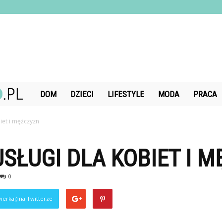
DiamondChand.pl
DOM
DZIECI
LIFESTYLE
MODA
PRACA
iet i mężczyzn
ŁUGI DLA KOBIET I 
0
ierkaj) na Twitterze