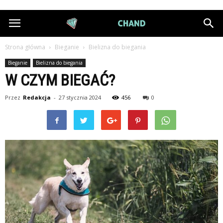
DiamondChand.pl
Strona główna
Bieganie
Bielizna do biegania
Bieganie
Bielizna do biegania
W CZYM BIEGAĆ?
Przez
Redakcja
-
27 stycznia 2024
456
0