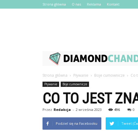
Strona główna
O nas
Reklama
Kontakt
Strona główna
Pływanie
Boje cumownicze
Co t
Pływanie
Boje cumownicze
CO TO JEST ZN
Przez
Redakcja
-
2 września 2023
496
0
Podziel się na Facebooku
Tweet (Ćw