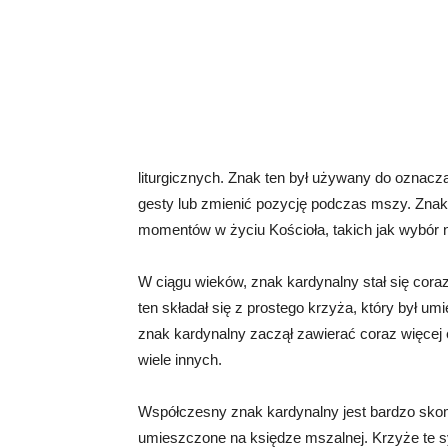
liturgicznych. Znak ten był używany do oznac
gesty lub zmienić pozycję podczas mszy. Zna
momentów w życiu Kościoła, takich jak wybór 
W ciągu wieków, znak kardynalny stał się cora
ten składał się z prostego krzyża, który był 
znak kardynalny zaczął zawierać coraz więcej e
wiele innych.
Współczesny znak kardynalny jest bardzo skomp
umieszczone na księdze mszalnej. Krzyże te sy