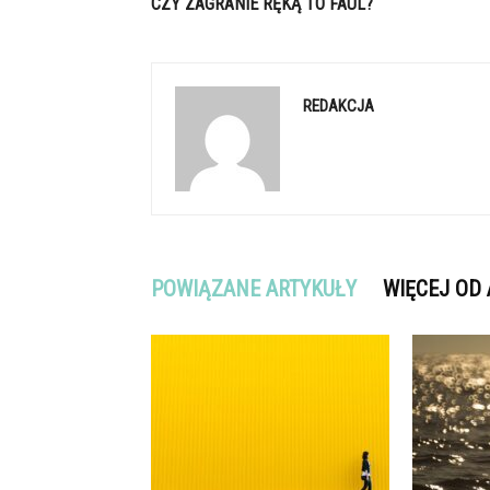
CZY ZAGRANIE RĘKĄ TO FAUL?
REDAKCJA
POWIĄZANE ARTYKUŁY
WIĘCEJ OD