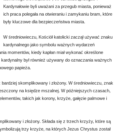
Kardynałowie byli uważani za przegub miasta, ponieważ
ich praca polegała na otwieraniu i zamykaniu bram, które
były kluczowe dla bezpieczeństwa miasta.
W średniowieczu, Kościół katolicki zaczął używać znaku
kardynalnego jako symbolu ważnych wydarzeń
zania momentów, kiedy kapłan miał wykonać określone
k kardynalny był również używany do oznaczania ważnych
nowego papieża.
z bardziej skomplikowany i złożony. W średniowieczu, znak
umieszczony na księdze mszalnej. W późniejszych czasach,
lementów, takich jak korony, krzyże, gałęzie palmowe i
likowany i złożony. Składa się z trzech krzyży, które są
mbolizują trzy krzyże, na których Jezus Chrystus został