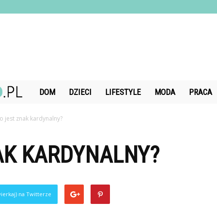
DiamondChand.pl
DOM
DZIECI
LIFESTYLE
MODA
PRACA
o jest znak kardynalny?
AK KARDYNALNY?
ierkaj) na Twitterze