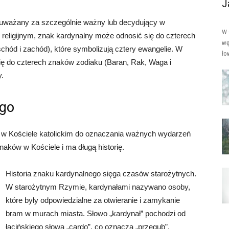
J
t uważany za szczególnie ważny lub decydujący w
W 
e religijnym, znak kardynalny może odnosić się do czterech
wę
chód i zachód), które symbolizują cztery ewangelie. W
ło
się do czterech znaków zodiaku (Baran, Rak, Waga i
y.
ego
y w Kościele katolickim do oznaczania ważnych wydarzeń
znaków w Kościele i ma długą historię.
Historia znaku kardynalnego sięga czasów starożytnych.
W starożytnym Rzymie, kardynałami nazywano osoby,
które były odpowiedzialne za otwieranie i zamykanie
bram w murach miasta. Słowo „kardynał” pochodzi od
łacińskiego słowa „cardo”, co oznacza „przegub”.