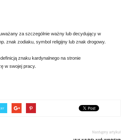
t uważany za szczególnie ważny lub decydujący w
 np. znak zodiaku, symbol religijny lub znak drogowy.
definicją znaku kardynalnego na stronie
zę w swojej pracy.
ter
Następny artykuł