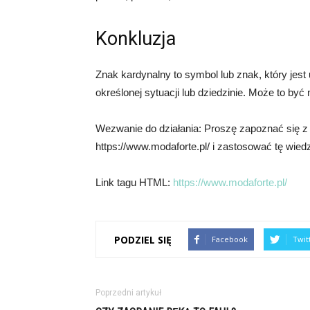
Konkluzja
Znak kardynalny to symbol lub znak, który jes
określonej sytuacji lub dziedzinie. Może to być
Wezwanie do działania: Proszę zapoznać się z 
https://www.modaforte.pl/ i zastosować tę wied
Link tagu HTML:
https://www.modaforte.pl/
PODZIEL SIĘ
Facebook
Twit
Poprzedni artykuł